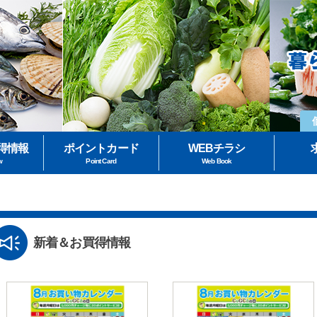
得情報
ポイントカード
WEBチラシ
w
Point Card
Web Book
新着＆お買得情報